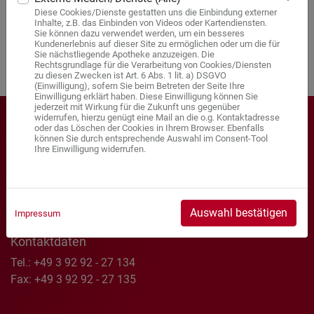
Diese Cookies/Dienste gestatten uns die Einbindung externer
Inhalte, z.B. das Einbinden von Videos oder Kartendiensten.
Sie können dazu verwendet werden, um ein besseres
Kundenerlebnis auf dieser Site zu ermöglichen oder um die für
Sie nächstliegende Apotheke anzuzeigen. Die
Rechtsgrundlage für die Verarbeitung von Cookies/Diensten
zu diesen Zwecken ist Art. 6 Abs. 1 lit. a) DSGVO
(Einwilligung), sofern Sie beim Betreten der Seite Ihre
Einwilligung erklärt haben. Diese Einwilligung können Sie
jederzeit mit Wirkung für die Zukunft uns gegenüber
widerrufen, hierzu genügt eine Mail an die o.g. Kontaktadresse
oder das Löschen der Cookies in Ihrem Browser. Ebenfalls
Sonnen-Apotheke
können Sie durch entsprechende Auswahl im Consent-Tool
Ihre Einwilligung widerrufen.
Apothekerin Antje Jung e.Kfr.
Breiter Weg 30 a
39175 Gerwisch
Auswahl bestätigen
Impressum
Kontaktdaten
Tel.: +49 3 92 92 - 27 134
Fax: +49 3 92 92 - 27 135